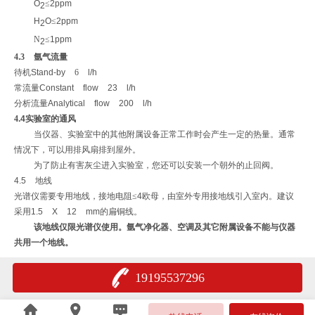
O
≤
2ppm
2
H
O
≤
2ppm
2
N
≤
1
ppm
2
4
.
3 氩气流量
待机
Stand-by
6
l/h
常流量
Constant flow
23 l/h
分析流量
Analytical flow
200 l/h
4
.4
实验室的通风
当仪器、实验室中的其他附属设备正常工作时会产生一定的热量。通常
情况下，可以用排风扇排到屋外。
为了防止有害灰尘进入实验室，您还可以安装一个朝外的止回阀。
4.5
地线
光谱仪需要专用地线，接地电阻≤
4
欧母，由室外专用接地线引入室内。建议
采用
1.5 X 12 mm
的扁铜线。
该地线仅限光谱仪使用。氩气净化器、空调及其它附属设备不能与仪器
共用一个地线。
19195537296