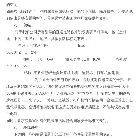
的空间。
如果您已经订购了一些附属设备如稳压器、氩气净化机、除湿机等，还要给他
们留出足够安置的空间。具体尺寸请参阅这些厂家提供的资料。
2、
供电
对于我们公司所有型号的直读光谱仪来说仅需要单相供电，他们是相
线、中线（零线）、地线。具体参数指标见下表：
电压：
220V
±
10%:
频率：
50/60HZ
±
2%
功率：
3
.
0
KVA
激光功率：
1
.
0
KVA
待机功
率：
0
.
5
KVA
上述功率数值已经包含计算机主机、监视器、打印机的消耗。
为了避免由外界电源的波动、高頻波对仪器造成的干扰、损
坏及分析结果的不稳定。我们建议您在仪器电源供电的输入端安装一个大于
16A
的电磁开关、
2KVA
的电子交流稳压器
（
推荐型号：广东罗定生产的铁塔
牌稳压器）。光谱仪、计算机、监视器、打印机均可接在同一台稳压器上。但
氩气净化器、空调等附属设备须连接在另外的电源插座上，不能与仪器共用一
个电源。
同时，要求实验室所有的电气布线应符合国家安全标准的规定。
3、
环境条件
下述的一些指标是仪器正常工作的佳条件及仪器性能的保证。