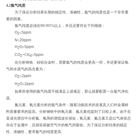
4
.
2氩气纯度
为了保证分析结果长期的稳定性、准确性，氩气的纯度也是一个非常重
要的因素。
氩气纯度必须在
99
.
995%以上，并且还要符合下列规格：
O
≤
5ppm
2
N
≤
20ppm
H
O
≤
5ppm
2
CO
+CH
≤
5ppm
2
4
在分析铸铁、硅铝合金时，需要氩气的纯度会更高一些，并还要保证氧
气和水蒸气的高含量为：
O
≤
2ppm
2
H
O
≤
2ppm
2
如果所使用的氩气纯度不能满足上述规定，那么就要配置一台氩气净化
器。
氮元素、氧元素分析的氩气条件：随着冶炼技术的发展及人们对金属材
料质量要求的提高。分析钢铁中的氧元素、氮元素也提到了日程上来。由于在
直读光谱仪中分析氮、氧用的谱线波长很短，氧元素、氮元素又是以气体状态
存在于金属中，且很容易被空气中的氧气所吸收。为了保证分析结果的稳定
性、准确性，要求氩气的纯度更高
: