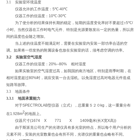
3.1 实验室环境温度
仪器允许的工作温度：
5
℃
-
4
0℃
仪器工作的佳温度：
10
℃
-30
℃
为了使分析的结果保持长期的稳定，短期的温度变化率好不要超过±
5
℃
/
小时。当然仪器在工作时电气元件、特别是光源要散发出一定的热量，所以房
间的温度也会随之增加。
当上述的佳温度不能满足时，需要在实验室内安装一部功率合适的空
调。如果将一些发热的附属设备也放在实验室的话，须考虑空调的功率。
3.2
实验室空气湿度
仪器工作的佳湿度：
20%--80%
相对湿度
如果实验室的空气湿度过高，如我国的南方地区，特别是雨季时期，在
相对湿度超过
80%
时，就应安装一台去湿机。以免湿度过高对电器元件造成
短路等故障。
3.3 地面条件
3.3.1 地面承重能力
对于
SPECTROLAB
型仪器（立式），总重量
５２
０
kg
，这一重量分布
2
在
1
.
9
28m
的地面上。
仪器尺寸
(1674 X 771 X 1409
毫米
(
长
X
宽
X
高
))
由于斯派克公司生产的光谱仪具有多光室的特点，所以每个用户分析的
元素不同，安装的光室数量也会有所不同，光谱仪的重量也会略有不同。