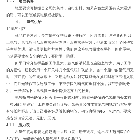
3.3.2
地面装修
地面要求可根据贵公司的条件，自行安排。如果实验室周围有较大震源
的话，可以安装减震地板或橡胶垫。
４、
氩气供给
4.1氩气回路
样品在激发时，是在氩气保护状态下进行的，所以需要用户准备两瓶以
上氩气。氩气瓶可以放在实验室内也可放在实验室外，但通常情况为了保持实
验室的美观、清洁及更换的方便性，我们建议将氩气瓶放在另外一间房屋中。
当然需要放在安全的地方，要防雨、防晒。
如果日常分析样品的工作量大，氩气的消耗量也会随之增大。为了工作
的方便性，建议您用一个开关将几个氩气瓶并联起来。当一个瓶中的氩气用完
时，其它瓶中的气就会跟上，采用这种方法就可以避免在换瓶时有空气进入瓶
中，而且光谱仪可以连续工作，不至于因为断气而重新冲洗，以至于影响分
析。一般情况下，氩气供应商会提供这方面的服务。
氩气瓶与光谱仪之间会用一根铜管相连，随着光谱仪的包装箱内会带有
一根
5
m
长的铜管，工程师会进行连接。如果贵公司放置氩气的地方与实验室
有较长的距离，请自己准备好足够长的铜管。铜管直径为Φ
6
×
1mm
。要求
准备的铜管无油、无脂、无锈。
4
.1.1
压力表
在氩气瓶与铜管之间还需一块压力表，用于减压。输出压力范围应在
0-
2
.
5MPA。光谱仪的输入氩气压力要求
0
.
5MPA。