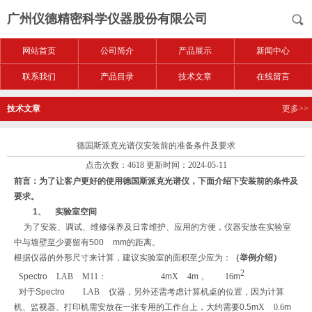
广州仪德精密科学仪器股份有限公司
网站首页
公司简介
产品展示
新闻中心
联系我们
产品目录
技术文章
在线留言
技术文章
更多>>
德国斯派克光谱仪安装前的准备条件及要求
点击次数：4618 更新时间：2024-05-11
前言：
为了让客户更好的使用德国斯派克光谱仪，下面介绍下安装前的条件及
要求。
1、
实验室空间
为了安装、调试、维修保养及日常维护、应用的方便，仪器安放在实验室
中与墙壁至少要留有
500
mm
的距离。
根据仪器的外形尺寸来计算，建议实验室的面积至少应为：
（举例介绍）
2
S
pectro
LAB M11：
4
m
X 4
m
，
16
m
对于
S
pectro
LAB 仪器，另外还需考虑计算机桌的位置，因为计算
机、监视器、打印机需安放在一张专用的工作台上，大约需要
0.5m
X 0.6
m