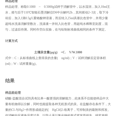
样品处理
样品处理、称取0.1000 ~ 0.5000g试样于消解管中，以水湿润，加入10ml王
水，摇匀后于110℃智能石墨消解仪D6中分解约2h，其间摇动2~3次，取下冷
却后，加入1滴0.5g/L重铬酸钾溶液，而后转入25ml具塞比色管中，并用少量
超纯水洗涤消解管数次，洗涤液一并转入比色管，用超纯水稀释至刻度，混
匀，过滤后待测。同时作空白实验，在与绘制标准曲线相同的条件下测定。
计算方式
土壤汞含量(μg/g) =C. V/W.1000
式中：C：从标准曲线上查得汞的含量( ng/ml)；V：试样消解后定容体积
(ml)；W：试样重量(g)。
结果
样品前处理
硝酸-盐酸混合试剂具有比单一酸更强的溶解能力，此体系不仅能使样品中大
量有机物得以分解，同时也能提取各种无机形式的汞。在盐酸存在条件下，大
量的CI-与Hg2+作用形成稳定的[ HgCl4]2-络离子，可抑制汞的吸附和挥发。
但消解中应避免温度过高，以防止汞以氯化物的形式挥发而损失。研究表明，