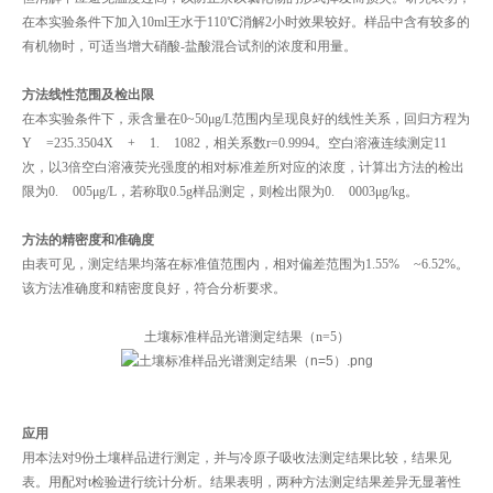
在本实验条件下加入10ml王水于110℃消解2小时效果较好。样品中含有较多的
有机物时，可适当增大硝酸-盐酸混合试剂的浓度和用量。
方法线性范围及检出限
在本实验条件下，汞含量在0~50μg/L范围内呈现良好的线性关系，回归方程为
Y =235.3504X + 1. 1082，相关系数r=0.9994。空白溶液连续测定11
次，以3倍空白溶液荧光强度的相对标准差所对应的浓度，计算出方法的检出
限为0. 005μg/L，若称取0.5g样品测定，则检出限为0. 0003μg/kg。
方法的精密度和准确度
由表可见，测定结果均落在标准值范围内，相对偏差范围为1.55% ~6.52%。
该方法准确度和精密度良好，符合分析要求。
土壤标准样品光谱测定结果（n=5）
应用
用本法对9份土壤样品进行测定，并与冷原子吸收法测定结果比较，结果见
表。用配对t检验进行统计分析。结果表明，两种方法测定结果差异无显著性