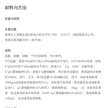
材料与方法
仪器与试剂
主要仪器
便携式土壤重金属X射线分析仪SPECTRO SCOUT（德国斯派克公司）
智能石墨消解仪D6（格丹纳）
试剂
盐酸、硫酸、硝酸、*均为优级纯，为分析纯。
10%盐酸：吸取50ml浓HCl加人450ml超纯水中混匀；0.05%KBH4溶液：称取
0.5gNaOH溶于500ml超纯水中混匀，再加人0. 25g KBH，溶解而成；
0.5g/L重铬酸钾(GR)：称取0.5g重铬酸钾，用少量水溶解后，再用超纯水稀释
至1000ml，混匀；王水：取3份盐酸与1份硝酸混合，混匀；汞标准储备液
1000μg/ml(国家标准物质研究中心)；汞标准中间溶液：取适量汞标准储备液，
以含0.5 g/L重铬酸钾的10%的HCl，逐级稀释成1. 00μg/ ml；汞标准应用
液：取适量汞标准中间溶液，以含0.5g/L重铬酸钾的10%的HCl，逐级稀释成
2.00μg/L。此溶液需临用新配。