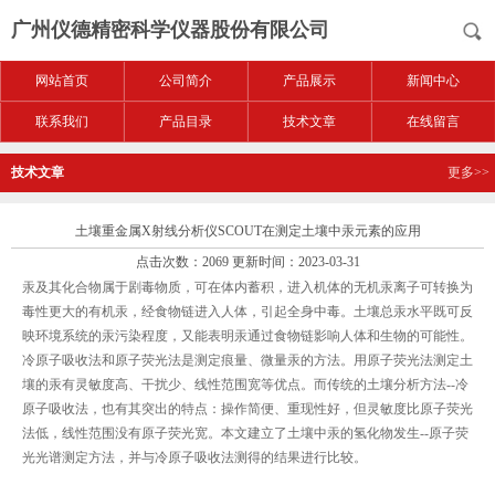
广州仪德精密科学仪器股份有限公司
网站首页
公司简介
产品展示
新闻中心
联系我们
产品目录
技术文章
在线留言
技术文章
更多>>
土壤重金属X射线分析仪SCOUT在测定土壤中汞元素的应用
点击次数：2069 更新时间：2023-03-31
汞及其化合物属于剧毒物质，可在体内蓄积，进入机体的无机汞离子可转换为
毒性更大的有机汞，经食物链进入人体，引起全身中毒。土壤总汞水平既可反
映环境系统的汞污染程度，又能表明汞通过食物链影响人体和生物的可能性。
冷原子吸收法和原子荧光法是测定痕量、微量汞的方法。用原子荧光法测定土
壤的汞有灵敏度高、干扰少、线性范围宽等优点。而传统的土壤分析方法--冷
原子吸收法，也有其突出的特点：操作简便、重现性好，但灵敏度比原子荧光
法低，线性范围没有原子荧光宽。本文建立了土壤中汞的氢化物发生--原子荧
光光谱测定方法，并与冷原子吸收法测得的结果进行比较。