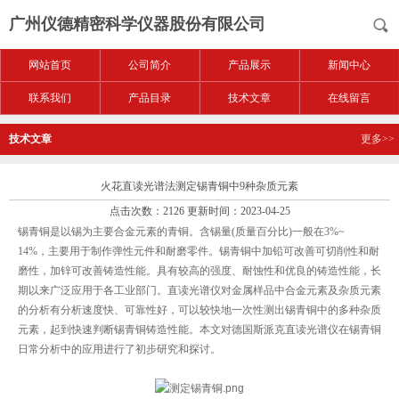
广州仪德精密科学仪器股份有限公司
网站首页
公司简介
产品展示
新闻中心
联系我们
产品目录
技术文章
在线留言
技术文章
更多>>
火花直读光谱法测定锡青铜中9种杂质元素
点击次数：2126 更新时间：2023-04-25
锡青铜是以锡为主要合金元素的青铜。含锡量(质量百分比)一般在3%~
14%，主要用于制作弹性元件和耐磨零件。锡青铜中加铅可改善可切削性和耐
磨性，加锌可改善铸造性能。具有较高的强度、耐蚀性和优良的铸造性能，长
期以来广泛应用于各工业部门。直读光谱仪对金属样品中合金元素及杂质元素
的分析有分析速度快、可靠性好，可以较快地一次性测出锡青铜中的多种杂质
元素，起到快速判断锡青铜铸造性能。本文对德国斯派克直读光谱仪在锡青铜
日常分析中的应用进行了初步研究和探讨。