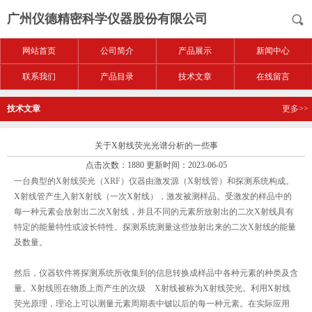
广州仪德精密科学仪器股份有限公司
网站首页
公司简介
产品展示
新闻中心
联系我们
产品目录
技术文章
在线留言
技术文章
更多>>
关于X射线荧光光谱分析的一些事
点击次数：1880 更新时间：2023-06-05
一台典型的X射线荧光（XRF）仪器由激发源（X射线管）和探测系统构成。
X射线管产生入射X射线（一次X射线），激发被测样品。受激发的样品中的
每一种元素会放射出二次X射线，并且不同的元素所放射出的二次X射线具有
特定的能量特性或波长特性。探测系统测量这些放射出来的二次X射线的能量
及数量。
然后，仪器软件将探测系统所收集到的信息转换成样品中各种元素的种类及含
量。X射线照在物质上而产生的次级 X射线被称为X射线荧光。利用X射线
荧光原理，理论上可以测量元素周期表中铍以后的每一种元素。在实际应用