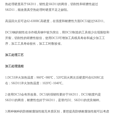
热处理硬度高于SKD11，韧性是SKD11的两倍，切削性和研磨性超过
SKD11，能改善真空热处理时硬度不足之缺陷。
高温回火后可达62-63HRC高硬度，在强度和耐磨性方面DC53超过SKD11。
DC53钢的韧性在冷作模具钢中较为突出，用DC53制造的工具很少出现裂纹和
开裂，切削性的研磨性较佳，使用DC53可增加工具模具寿命和减少加工工
序，加工工具寿命较长，加工工时数较省。
加工处理工艺
加工处理流程
1.DC53淬火加热温度：960℃~980℃，520℃回火两次后硬度约在62HRC左
右；SKD11淬火加热温度：1020℃~1040℃。
2.使用DC53会有所改善。DC53的强韧性要好于SKD11，DC53韧度约是
SKD11的两倍，耐磨性也好于SKD11，是替代D2、SKD11的优良钢种。
3.两种钢种的防锈耐腐蚀性能无本质区别，要想提高防锈耐腐蚀性能可以考虑