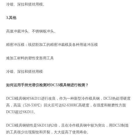
冷锻、深拉和搓丝用模。
3.其他
高速冲裁冲头、不锈钢板冲头。
精密冲压模：线切割加工的精密冲裁模及各种用途冲压模
难加工材料的塑性变形用工具
冷锻、深拉和搓丝用模
如何运用手持光谱仪检测对DC53模具钢进行检测？
DC53模具钢对SKD11进行改良，作为一种新型冷作模具钢，DC53热处理硬度
高，高温（520-530℃）回火后可达62-63HRC高硬度，在强度和耐磨性方面
DC53超过SKD11。
DC53模具钢韧性是SKD11的2倍，且在冷作模具钢中较为突出，用DC53制造
的工具很少出现裂纹和开裂，大大提高了使用寿命。