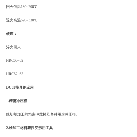
回火低温180~200℃
退火高温520~530℃
硬度：
淬火回火
HRC60~62
HRC62~63
DC53模具钢应用
1.精密冲压模
线切割加工的精密冲裁模及各种用途冲压模。
2.难加工材料塑性变形用工具