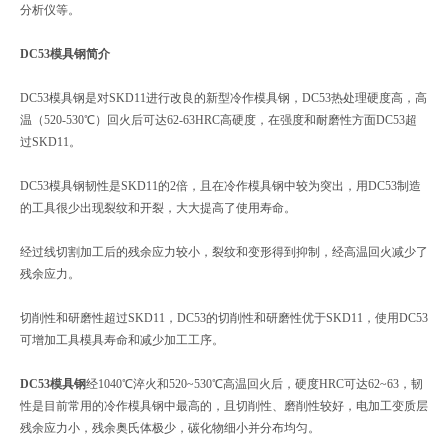
分析仪等。
DC53模具钢简介
DC53模具钢是对SKD11进行改良的新型冷作模具钢，DC53热处理硬度高，高
温（520-530℃）回火后可达62-63HRC高硬度，在强度和耐磨性方面DC53超
过SKD11。
DC53模具钢韧性是SKD11的2倍，且在冷作模具钢中较为突出，用DC53制造
的工具很少出现裂纹和开裂，大大提高了使用寿命。
经过线切割加工后的残余应力较小，裂纹和变形得到抑制，经高温回火减少了
残余应力。
切削性和研磨性超过SKD11，DC53的切削性和研磨性优于SKD11，使用DC53
可增加工具模具寿命和减少加工工序。
DC53模具钢
经1040℃淬火和520~530℃高温回火后，硬度HRC可达62~63，韧
性是目前常用的冷作模具钢中最高的，且切削性、磨削性较好，电加工变质层
残余应力小，残余奥氏体极少，碳化物细小并分布均匀。