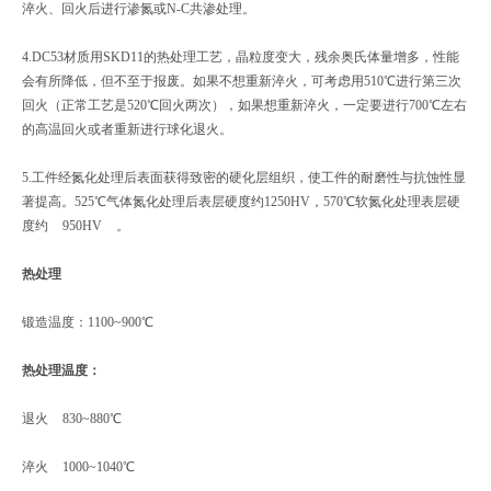
淬火、回火后进行渗氮或N-C共渗处理。
4.DC53材质用SKD11的热处理工艺，晶粒度变大，残余奥氏体量增多，性能
会有所降低，但不至于报废。如果不想重新淬火，可考虑用510℃进行第三次
回火（正常工艺是520℃回火两次），如果想重新淬火，一定要进行700℃左右
的高温回火或者重新进行球化退火。
5.工件经氮化处理后表面获得致密的硬化层组织，使工件的耐磨性与抗蚀性显
著提高。525℃气体氮化处理后表层硬度约1250HV，570℃软氮化处理表层硬
度约 950HV 。
热处理
锻造温度：1100~900℃
热处理温度：
退火 830~880℃
淬火 1000~1040℃