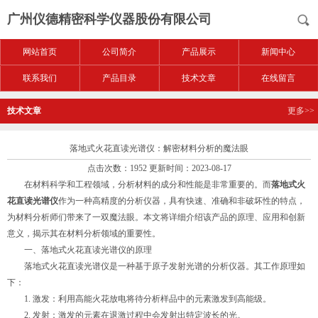
广州仪德精密科学仪器股份有限公司
网站首页
公司简介
产品展示
新闻中心
联系我们
产品目录
技术文章
在线留言
技术文章
更多>>
落地式火花直读光谱仪：解密材料分析的魔法眼
点击次数：1952 更新时间：2023-08-17
在材料科学和工程领域，分析材料的成分和性能是非常重要的。而
落地式火
花直读光谱仪
作为一种高精度的分析仪器，具有快速、准确和非破坏性的特点，
为材料分析师们带来了一双魔法眼。本文将详细介绍该产品的原理、应用和创新
意义，揭示其在材料分析领域的重要性。
一、落地式火花直读光谱仪的原理
落地式火花直读光谱仪是一种基于原子发射光谱的分析仪器。其工作原理如
下：
1. 激发：利用高能火花放电将待分析样品中的元素激发到高能级。
2. 发射：激发的元素在退激过程中会发射出特定波长的光。