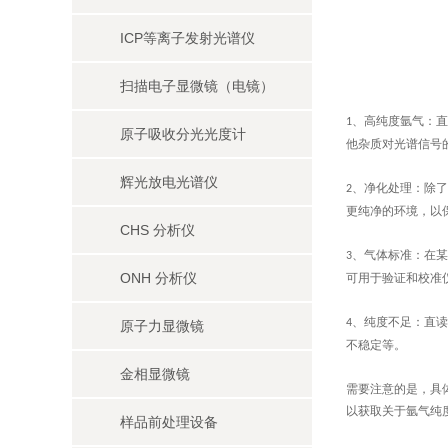
ICP等离子发射光谱仪
扫描电子显微镜（电镜）
、高纯度氩气：直
1
原子吸收分光光度计
他杂质对光谱信号
辉光放电光谱仪
、净化处理：除了
2
更纯净的环境，以
CHS 分析仪
、气体标准：在某
3
ONH 分析仪
可用于验证和校准
、纯度不足：直读
4
原子力显微镜
不稳定等。
金相显微镜
需要注意的是，具
以获取关于氩气纯
样品前处理设备