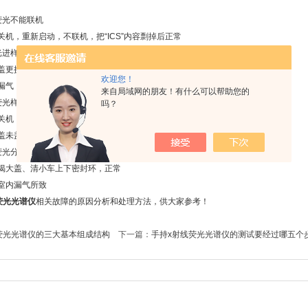
光不能联机
，重新启动，不联机，把“ICS”内容剽掉后正常
进样时间长，甚至不分析
更换o形环，还是漏气，卸直空，揭人盖，清小车，更换进样轴封
欢迎您！
漏气
来自局域网的朋友！有什么可以帮助您的
光样品盒进去，不出来
吗？
机，重新启动，不进行初始化
未盖上，只放在上面，导致盒超出范围，进去后出不来，又不能进行初始化
光分子泵停真空度高
大盖、清小车上下密封环，正常
内漏气所致
荧光光谱仪
相关故障的原因分析和处理方法，供大家参考！
荧光光谱仪的三大基本组成结构
下一篇：
手持x射线荧光光谱仪的测试要经过哪五个