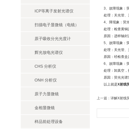
3、故障现象：荧
ICP等离子发射光谱仪
处理：关光管、关机
4、障现象：荧光
扫描电子显微镜（电镜）
处理：检查黄铜盖
原因：进样轴封
原子吸收分光光度计
5、故障现象：荧
处理：关光管、关
辉光放电光谱仪
原因：经检查盒盖
6、故障现象：荧
CHS 分析仪
处理：卸真空，揭
原因：荧光光谱室
ONH 分析仪
以上就是
X射线
原子力显微镜
上一篇：
详解X射线
金相显微镜
样品前处理设备