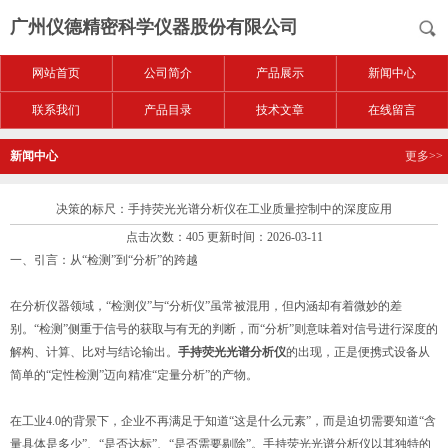
广州仪德精密科学仪器股份有限公司
网站首页
公司简介
产品展示
新闻中心
联系我们
产品目录
技术文章
在线留言
新闻中心
更多>>
决策的标尺：手持荧光光谱分析仪在工业质量控制中的深度应用
点击次数：405 更新时间：2026-03-11
一、引言：从“检测”到“分析”的跨越
在分析仪器领域，“检测仪”与“分析仪”虽常被混用，但内涵却有着微妙的差
别。“检测”侧重于信号的获取与有无的判断，而“分析”则意味着对信号进行深度的
解构、计算、比对与结论输出。
手持荧光光谱分析仪
的出现，正是便携式设备从
简单的“定性检测”迈向精准“定量分析”的产物。
在工业4.0的背景下，企业不再满足于知道“这是什么元素”，而是迫切需要知道“含
量具体是多少”、“是否达标”、“是否需要剔除”。手持荧光光谱分析仪以其独特的