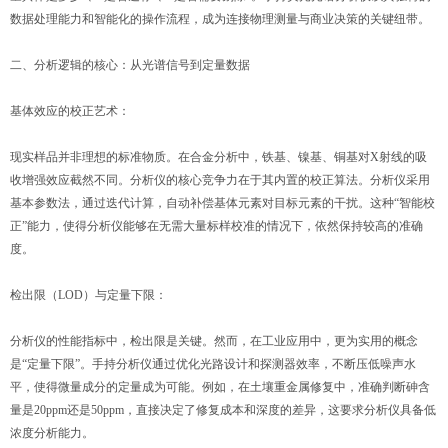
数据处理能力和智能化的操作流程，成为连接物理测量与商业决策的关键纽带。
二、分析逻辑的核心：从光谱信号到定量数据
基体效应的校正艺术：
现实样品并非理想的标准物质。在合金分析中，铁基、镍基、铜基对X射线的吸
收增强效应截然不同。分析仪的核心竞争力在于其内置的校正算法。分析仪采用
基本参数法，通过迭代计算，自动补偿基体元素对目标元素的干扰。这种“智能校
正”能力，使得分析仪能够在无需大量标样校准的情况下，依然保持较高的准确
度。
检出限（LOD）与定量下限：
分析仪的性能指标中，检出限是关键。然而，在工业应用中，更为实用的概念
是“定量下限”。手持分析仪通过优化光路设计和探测器效率，不断压低噪声水
平，使得微量成分的定量成为可能。例如，在土壤重金属修复中，准确判断砷含
量是20ppm还是50ppm，直接决定了修复成本和深度的差异，这要求分析仪具备低
浓度分析能力。