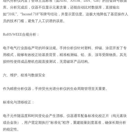
现代分析仪内置了全球主流标准（如AISI、ASTM、DIN、GB）的合金牌号数据
库。分析完成后，仪器不仅显示元素含量，还能自动比对数据库，直接输出
如“316L”、“Inconel 718”等牌号结论，并显示置信度。这极大地降低了基层操作人
员的技术门槛，避免了人工识谱的误差。
RoHS/WEEE合规分析：
电子电气行业面临严苛的环保法规。手持分析仪针对塑料、焊锡、涂层开发了专
用模式，能够有效校正轻基质背景，精准检测镉、铅、汞、溴等受限物质。其无
损特性使得成品整机也能直接测试，无需破坏产品结构。
六、维护、校准与数据安全
作为精密分析仪器，手持荧光光谱分析仪的生命周期管理至关重要。
标准化与漂移校正：
电子元件随温度和时间变化会产生漂移。仪器通常配备标准化校正片（纯元素块
或合金块），用户需定期执行“标准化”程序，重建能量刻度基准，确保长期分析
的稳定性。