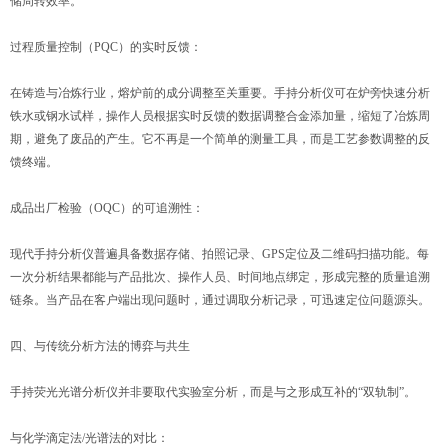
储周转效率。
过程质量控制（PQC）的实时反馈：
在铸造与冶炼行业，熔炉前的成分调整至关重要。手持分析仪可在炉旁快速分析
铁水或钢水试样，操作人员根据实时反馈的数据调整合金添加量，缩短了冶炼周
期，避免了废品的产生。它不再是一个简单的测量工具，而是工艺参数调整的反
馈终端。
成品出厂检验（OQC）的可追溯性：
现代手持分析仪普遍具备数据存储、拍照记录、GPS定位及二维码扫描功能。每
一次分析结果都能与产品批次、操作人员、时间地点绑定，形成完整的质量追溯
链条。当产品在客户端出现问题时，通过调取分析记录，可迅速定位问题源头。
四、与传统分析方法的博弈与共生
手持荧光光谱分析仪并非要取代实验室分析，而是与之形成互补的“双轨制”。
与化学滴定法/光谱法的对比：