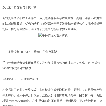
多元素同步分析与干扰排除：
面对复杂的矿石或合金样品，多元素共存会导致谱线重叠。例如，砷的Kα线与铅
的Lα线能量接近。优秀的分析仪通过高分辨率探测器结合解谱软件，能够像解开
乱麻一样分离重叠峰，确保每个元素的分析结果独立且真实。
三、质量控制（QA/QC）流程中的角色重塑
手持荧光光谱分析仪正在重塑制造业和质量监管的作业流程，实现了从“事后检
验”到“过程控制”的转变。
来料检验（IQC）的防线前移：
在金属加工企业，传统模式下来料检验依赖于取样送检，周期长，容易导致产线
停工待料。引入手持分析仪后，质检人员可在卸货现场对每一捆管材、每一块板
材进行100%快速筛查。这种“秒级响应”不仅杜绝了混料风险，更极大地提高了仓