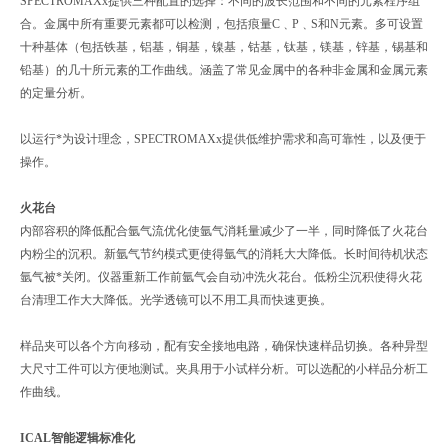
SPECTROMAXx提供三种配置的选择：不同的波长范围和不同的元素程序组
合。金属中所有重要元素都可以检测，包括痕量C﹑P﹑S和N元素。多可设置
十种基体（包括铁基，铝基，铜基，镍基，钴基，钛基，镁基，锌基，锡基和
铅基）的几十所元素的工作曲线。涵盖了常见金属中的各种非金属和金属元素
的定量分析。
以运行*为设计理念，SPECTROMAXx提供低维护需求和高可靠性，以及便于
操作。
火花台
内部容积的降低配合氩气流优化使氩气消耗量减少了一半，同时降低了火花台
内粉尘的沉积。新氩气节约模式更使得氩气的消耗大大降低。长时间待机状态
氩气被*关闭。仪器重新工作前氩气会自动冲洗火花台。低粉尘沉积使得火花
台清理工作大大降低。光学透镜可以不用工具而快速更换。
样品夹可以各个方向移动，配有安全接地电路，确保快速样品切换。各种异型
大尺寸工件可以方便地测试。夹具用于小试样分析。可以选配的小样品分析工
作曲线。
ICAL智能逻辑标准化