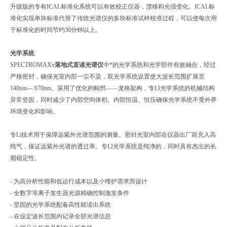
升级版的专有ICAL标准化系统可以有效校正仪器，漂移和光强变化。ICAL标
准化实现单块标准代替了传统光谱仪的多块标准试样校准过程，可以使每次用
于标准化的时间节约30分钟以上。
光学系统
SPECTROMAXx
落地式直读光谱仪
中*的光学系统和光学部件有效融合，经过
严格密封，确保光室内部一尘不染，双光学系统设置使大波长范围扩展至
140nm--- 670nm。采用了优化的帕邢——龙格架构，专LI光学系统的机械结构
异常坚固，同时减少了内部空间体积。内部恒温、恒压确保光学系统不受外界
环境变化和影响。
专Li技术用于保障远紫外光谱范围的测量。密封光室内部在仪器出厂前充入高
纯气，保证远紫外光谱的透过率。专LI光学系统是纯净的，同时具有杰出的长
期稳定性。
- 为高分析性能和低运行成本以及小维护需求而设计
- 全数字等离子发生器光源精确控制激发条件
- 坚固的光学系统配备高性能读出系统
- 在设定波长范围内记录全部光谱信息