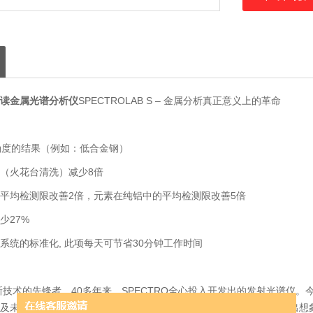
读金属光谱分析仪
SPECTROLAB S – 金属分析真正意义上的革命
确度的结果（例如：低合金钢）
（火花台清洗）减少8倍
平均检测限改善2倍，元素在纯铝中的平均检测限改善5倍
少27%
系统的标准化, 此项每天可节省30分钟工作时间
新技术的先锋者，40多年来，SPECTRO全心投入开发出的发射光谱仪。
及未来。在所有同类分析仪中，SPECTROLAB S所提供分析速度超