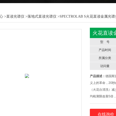
心
>
直读光谱仪
>
落地式直读光谱仪
>SPECTROLAB S火花直读金属光
火花直读
型 号
产品时间
所属分类
访问量
产品描述：
德国斯派
义上的革命，20
（火花台清洗）减
均检测限改善5倍，
每天可节省30分
在线询价