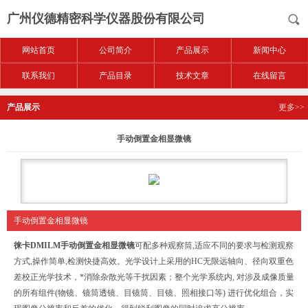
广州仪德精密科学仪器股份有限公司
网站首页
公司简介
产品展示
新闻中心
联系我们
产品目录
技术文章
在线留言
产品展示
更多>>
手动倒置金相显微镜
手动倒置金相显微镜
徕卡DMILM
手动倒置金相显微镜
可配多种观察筒,适应不同的要求与检测观察
方式,操作简单,检测快捷高效。光学设计上采用的HC无限远轴向、径向双重色
差校正光学技术，*消除杂散光等干扰因素；整个光学系统内, 对涉及成像质量
的所有组件(物镜、镜筒透镜、目镜筒、目镜、照相接口等) 进行优化组合，实