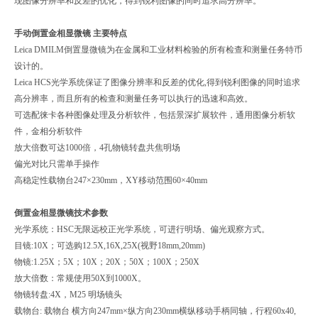
现图像分辨率和反差的优化，得到锐利图像的同时追求高分辨率。
手动倒置金相显微镜
主要特点
Leica DMILM倒置显微镜为在金属和工业材料检验的所有检查和测量任务特币
设计的。
Leica HCS光学系统保证了图像分辨率和反差的优化,得到锐利图像的同时追求
高分辨率，而且所有的检查和测量任务可以执行的迅速和高效。
可选配徕卡各种图像处理及分析软件，包括景深扩展软件，通用图像分析软
件，金相分析软件
放大倍数可达1000倍，4孔物镜转盘共焦明场
偏光对比只需单手操作
高稳定性载物台247×230mm，XY移动范围60×40mm
倒置金相显微镜技术参数
光学系统：HSC无限远校正光学系统，可进行明场、偏光观察方式。
目镜:10X；可选购12.5X,16X,25X(视野18mm,20mm)
物镜:1.25X；5X；10X；20X；50X；100X；250X
放大倍数：常规使用50X到1000X。
物镜转盘:4X，M25 明场镜头
载物台: 载物台 横方向247mm×纵方向230mm横纵移动手柄同轴，行程60x40,