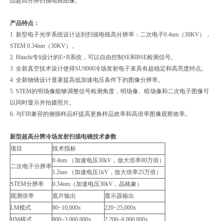
品超高分辨扫描电镜图像。
产品特点：
1. 新型电子光学系统设计达到扫描电镜高分辨率：二次电子0.4nm（30KV），
STEM 0.34nm（30KV）。
2. Hitachi专li设计的E×B系统，可以自由控制SE和BSE检测信号。
3. 全新真空技术设计使得SU9000冷场发射电子束具有超稳定和高亮度特点。
4. 全新物镜设计显著提高低加速电压条件下的图像分辨率。
5. STEM的明场像能够调整信号检测角度，明场像、暗场像和二次电子图像可
以同时显示并拍摄照片。
6. 与FIB兼容的侧插样品杆提高更换样品效率和高倍率图像观察效率。
新型超高分辨冷场发射扫描电镜
技术参数
项目
技术指标
0.4nm （加速电压30kV，放大倍率80万倍）
二次电子分辨率
1.2nm （加速电压1kV，放大倍率25万倍）
STEM分辨率
0.34nm（加速电压30kV，晶格象）
观测倍率
底片输出
显示器输出
LM模式
80~10,000x
220~25,000x
HM模式
800~3,000,000x
2,200~8,000,000x