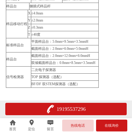
样品台
侧插式样品杆
X
±4.0mm
Y
±2.0mm
样品移动行程
Z
±0.3mm
T
±40度
平面样品台：5.0mm×9.5mm×3.5mmH
标准样品台
截面样品台：2.0mm×6.0mm×5.0mmH
截面样品台：2.0mm×12.0mm×6.0mmH
样品台
双倾截面样品台：0.8mm×8.5mm×3.5mmH
二次电子探测器
信号检测器
TOP 探测器（选配）
BF/DF 双STEM探测器（选配）
19195537296
热线电话
在线询价
首页
定位
留言