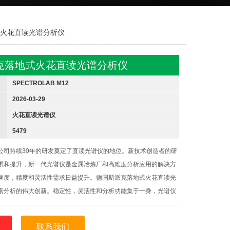
地式火花直读光谱分析仪
克落地式火花直读光谱分析仪
SPECTROLAB M12
2026-03-29
火花直读光谱仪
5479
公司持续30年的研发奠定了直读光谱仪的地位。新技术创造者的研
累和提升，新一代光谱仪是金属冶炼厂和高难度分析应用的解决方
速度，精度和灵活性需求日益提升。德国斯派克落地式火花直读光
素分析的伟大创新。稳定性，灵活性和分析功能集于一身，光谱仪
CCD双检测器光学系统和全新突破的CCD光学系统为科研和过程/质
标准。
联系我们