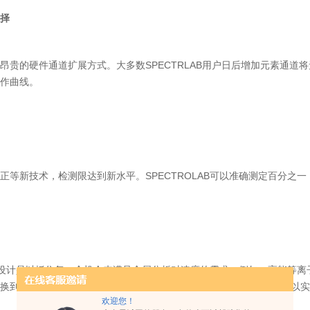
择
昂贵的硬件通道扩展方式。大多数SPECTRLAB用户日后增加元素通
作曲线。
正等新技术，检测限达到新水平。SPECTROLAB可以准确测定百分之一
AB的设计是以抓住每一个机会来满足金属分析对速度的需求。例如，高能等
换到激发测量阶段。增加单位时间样品测试数量。在许多应用中都可以实
欢迎您！