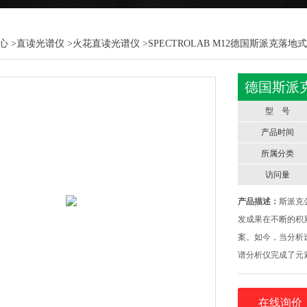
心
>
直读光谱仪
>
火花直读光谱仪
>SPECTROLAB M12德国斯派克落
德国斯派
型 号
产品时间
所属分类
访问量
产品描述：
斯派克
发成果在不断的积
案。如今，当分析
谱分析仪完成了元
制造公司。PMT/
量控制设定了新的
在线询价