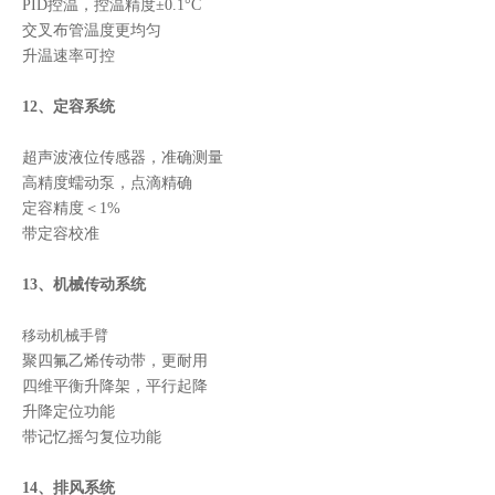
PID控温，控温精度±0.1°C
交叉布管温度更均匀
升温速率可控
12、定容系统
超声波液位传感器，准确测量
高精度蠕动泵，点滴精确
定容精度＜1%
带定容校准
13、机械传动系统
移动机械手臂
聚四氟乙烯传动带，更耐用
四维平衡升降架，平行起降
升降定位功能
带记忆摇匀复位功能
14、排风系统