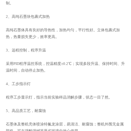
制。
2、高纯石墨块包裹式加热
高纯石墨体具有良好的导热性，加热均匀，平行性好。立体包裹式加
热，热量损失更少，效率更高。
3、远程控制，程序升温
采用PID程序温控系统，控温精度±0.2℃；实现多段升温、保持时间、升
温时间，自动停止加热。
4、工步指示灯
程序工步显示灯，指示当前实验样品消解步骤，状态一目了然。
5、高品质工艺，耐腐蚀
石墨体及整机壳体喷涂特氟龙涂层，易清洁、耐腐蚀；整机外围无金属
部件，可在强酸强碱等恶劣环境中放心使用。