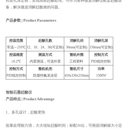
径及孔深定制，实现高效赶酸处理。可作为各种微波消解仪配套赶酸设
备，解决微波消解赶酸难的问题。
产品参数 | Product Parameters
控温
范围
赶酸孔数
消解孔径
消解孔深
常温～210℃
12、16、24、36(可定制)
30mm(可定制)
150mm(可定制)
控温精度
测温方式
整机外围
控制方式
±0.2℃
内置测温，可选外置
工程塑料
PID线控控制
控制方式
整机机壳
整机尺寸
功率
PID线控控制
防腐特氟龙涂层
410x330x210mm
1500W
智能石墨赶酸仪
产品特点 | Product Advantage
1、多孔设计，赶酸更快
批量处理能力强，大大缩短赶酸时间；标配36位，可根据消解罐大小定