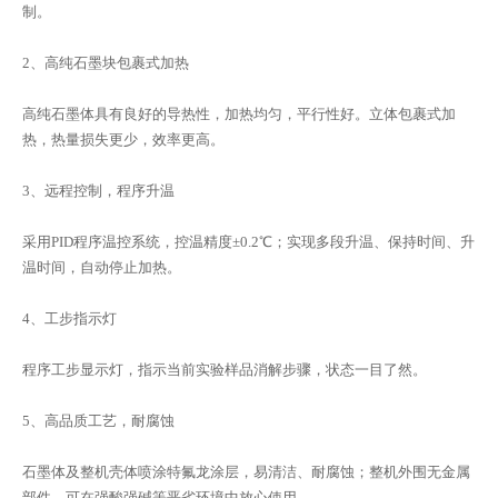
制。
2、高纯石墨块包裹式加热
高纯石墨体具有良好的导热性，加热均匀，平行性好。立体包裹式加
热，热量损失更少，效率更高。
3、远程控制，程序升温
采用PID程序温控系统，控温精度±0.2℃；实现多段升温、保持时间、升
温时间，自动停止加热。
4、工步指示灯
程序工步显示灯，指示当前实验样品消解步骤，状态一目了然。
5、高品质工艺，耐腐蚀
石墨体及整机壳体喷涂特氟龙涂层，易清洁、耐腐蚀；整机外围无金属
部件，可在强酸强碱等恶劣环境中放心使用。