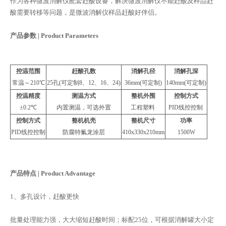
作为各种微波消解仪配套赶酸设备，解决微波消解仪不能赶酸及样品赶
酸需要转移等问题，是微波消解仪样品赶酸好伴侣。
产品参数 | Product Parameters
控温
范围
赶酸孔数
消解孔径
消解孔深
常温～210℃
25孔(可定制8、
12、16、24
)
36mm(可定制)
140mm(可定制)
控温精度
测温方式
整机外围
控制方式
±0.2℃
内置测温，可选外置
工程塑料
PID线控控制
控制方式
整机机壳
整机尺寸
功率
PID线控控制
防腐特氟龙涂层
410x330x210mm
1500W
产品特点 | Product Advantage
1、多孔设计，赶酸更快
批量处理能力强，大大缩短赶酸时间；标配25位，可根据消解罐大小定