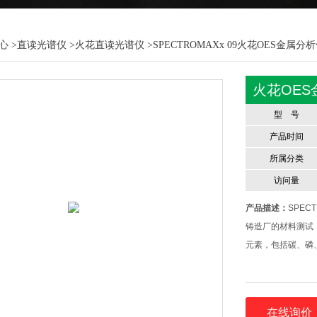
心
>
直读光谱仪
>
火花直读光谱仪
>SPECTROMAXx 09火花OES金属分
火花OE
型 号
产品时间
所属分类
访问量
产品描述：
SPE
铸造厂的材料测试
元素，包括碳、磷
在线询价