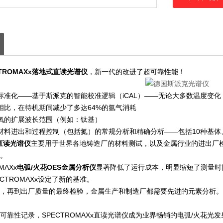
TROMAXx落地式直读光谱仪
，新一代的改进了超可靠性能！
标准化——基于斯派克的智能校准逻辑（iCAL）——无论大多数温度变化
相比，在待机期间减少了多达64%的氩气消耗
氧的扩展波长范围（例如：钛基）
材料进出和过程控制（包括氮）的常规分析和精确分析——包括10种基体
直读光谱仪
主要用于世界各地铸造厂的材料测试，以及金属行业的进出厂
。
MAXx
电弧/
火花OES金属分析仪
显著降低了运行成本，明显缩短了测量时
CTROMAXx设定了新的基准。
，再到出厂质量的最终检验，金属生产和制造厂都需要先进的元素分析。十多
可靠性记录，SPECTROMAXx直读光谱仪成为业界畅销的电弧/火花光