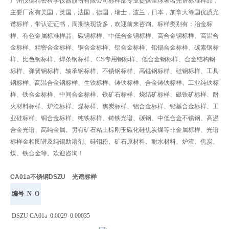
广州仪德精密科学仪器股份有限公司标样部专业提供全球著名光谱标准样品，
主要厂家有美国，英国，法国，德国，瑞士，波兰，日本，加拿大等国优质光
谱标样，带认证证书，周期快现货多，欢迎前来咨询。标样类别有：冶金标
样、有色金属标准样品、碳钢标样、中低合金钢标样、高合金钢标样、高温合
金标样、精密合金标样、铜合金标样、铝合金标样、铅锡合金标样、碳素钢标
样、比色钢标样、焊条钢标样、CS专用钢标样、低合金钢标样、合金结构钢
标样、弹簧钢标样、轴承钢标样、不锈钢标样、高锰钢标样、硅钢标样、工具
钢标样、高温合金钢标样、生铁标样、铸铁标样、合金铸铁标样、工业纯铁标
样、铁合金标样、中间合金标样、铁矿石标样、烧结矿标样、磁铁矿标样、耐
火材料标样、炉渣标样、煤标样、焦炭标样、铝合金标样、铅基合金标样、工
业硅标样、铜合金标样、纯铁标样、铸铁光谱、碳钢、中低合金不锈钢、高温
合金光谱、高纯金属。另有矿石粘土棕刚玉碳化硅焦炭煤等非金属标样、光谱
标样金相图谱及纯锡助溶剂、硅钼粉、矿石原材料、耐水材料、炉渣、焦炭、
煤、铁合金等。欢迎咨询！
CA01a
不锈钢DSZU 光谱标样
编号
N
O
DSZU CA01a
0.0029
0.00035