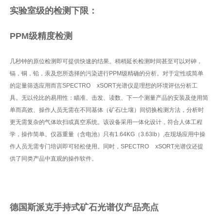
实验室级的检测下限：
PPM级精度检测
几秒钟的原位检测即可提供快速的结果。稍稍延长检测时间甚至可以对砷，
镉，铜，铅，汞及您所选择的污染进行PPM级精确的分析。对于定性或简单
的定量筛选应用而言SPECTRO xSORT光谱仪是理想的环境评估分析工
具。无以伦比的易用性：瞄准、击发、读数、下一个测量产品的安装及使用简
单而高效、操作人员无需在不同基体（矿石/土壤）间切换检测方法，分析时
更无需复杂的气体吹扫或真空系统。该设备采用一体化设计，符合人体工程
学，操作简单。仪器重量（含电池）只有1.64KG（3.63lb）,在现场应用中操
作人员无需专门培训即可轻松使用。同时，SPECTRO xSORT光谱仪还提
供了同类产品中直观的操作软件。
德国斯派克手持式矿石光谱仪
产品亮点