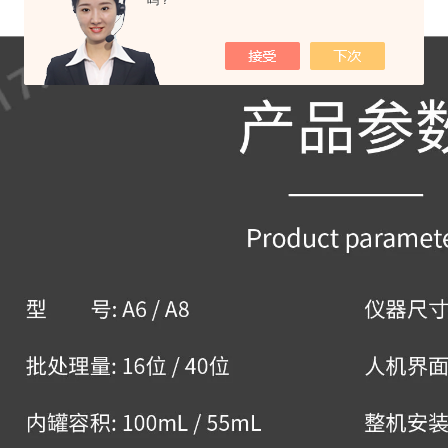
吗？
A8
微波消解仪（40位）