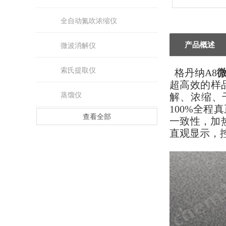
全自动氮吹浓缩仪
产品概述
微波消解仪
索氏提取仪
格丹纳A8
超高效的样
蒸馏仪
解、浓缩、
100%全
查看全部
一致性，加
直观显示，