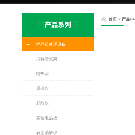
首页
>
产品中
样品前处理设备
消解管支架
电热套
尿碘仪
赶酸仪
实验电热板
石墨消解仪