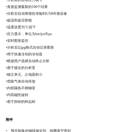
•直接监测最新的100个结果
•分析后自动将报告传输到USB外接设备
•超温和超压联锁
•温度设置为°C或°F
•压力显示，单位为bar/psi/Kpa
•实时图形监控
•分析后以jpg格式自动记录图形
•用于快速冷却的冷却器
•根据用户选择自动终止分析
•易于接近的分析室
•独立单元、占地面积小
•危险气体自动排放
•内部隔热不锈钢室
•内筒磁性旋转
•易于拆卸的样品杯
附件
• 预先制备的铜线催化剂，线圈真空密封