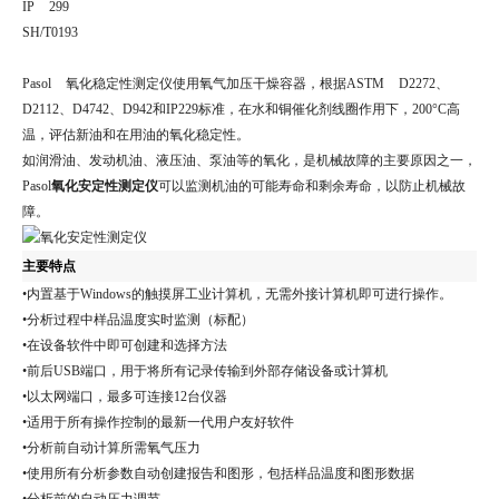
IP 299
SH/T0193
Pasol 氧化稳定性测定仪使用氧气加压干燥容器，根据ASTM D2272、
D2112、D4742、D942和IP229标准，在水和铜催化剂线圈作用下，200°C高
温，评估新油和在用油的氧化稳定性。
如润滑油、发动机油、液压油、泵油等的氧化，是机械故障的主要原因之一，
Pasol
氧化安定性测定仪
可以监测机油的可能寿命和剩余寿命，以防止机械故
障。
主要特点
•内置基于Windows的触摸屏工业计算机，无需外接计算机即可进行操作。
•分析过程中样品温度实时监测（标配）
•在设备软件中即可创建和选择方法
•前后USB端口，用于将所有记录传输到外部存储设备或计算机
•以太网端口，最多可连接12台仪器
•适用于所有操作控制的最新一代用户友好软件
•分析前自动计算所需氧气压力
•使用所有分析参数自动创建报告和图形，包括样品温度和图形数据
•分析前的自动压力调节