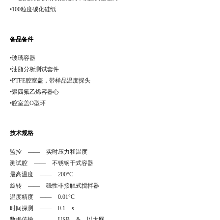
•100粒度碳化硅纸
备品备件
•玻璃容器
•油脂分析测试套件
•PTFE腔室盖，带样品温度探头
•聚四氟乙烯容器心
•腔室盖O型环
技术规格
监控 —— 实时压力和温度
测试腔 —— 不锈钢干式容器
最高温度 —— 200°C
旋转 —— 磁性非接触式搅拌器
温度精度 —— 0.01°C
时间探测 —— 0.1 s
数据传输 —— USB & 以太网