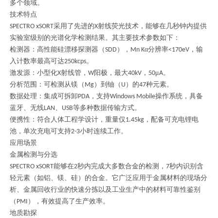
多个领域。
技术特点
采用了先进的
射线荧光技术，能够在几秒钟内提供
SPECTRO xSORT
X
实验室级别的光谱化学检测结果。其主要技术参数如下：
检测器：高性能硅漂移探测器（
），
α分辨率
，输
SDD
Mn K
<170eV
入计数率最高可达
。
250kcps
激发源：小型化
射线管，
阳极，最大
，
μ
。
X
W
40kV
50
A
分析范围：可检测从镁（
）到铀（
）的
种元素。
Mg
U
47
数据处理：集成可拆卸
，支持
操作系统，具备
PDA
Windows Mobile
蓝牙、无线
、
等多种数据传输方式。
LAN
USB
便携性：符合人体工程学设计，重量仅
，配备可充电锂电
1.45kg
池，单次充电可支持
小时连续工作。
2-3
应用场景
金属检测与分选
能够在
秒内完成大多数合金的检测，
秒内识别含
SPECTRO xSORT
2
7
轻元素（如铝、镁、硅）的合金。它广泛应用于金属材料的现场分
析、金属回收行业的快速分拣以及工业生产中的材料可靠性鉴别
（
），有效提高了生产效率。
PMI
地质勘探