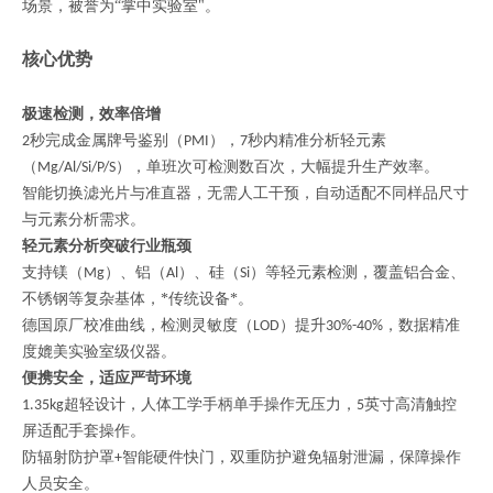
场景，被誉为“掌中实验室"。
核心优势
极速检测，效率倍增
秒完成金属牌号鉴别（
），
秒内精准分析轻元素
2
PMI
7
（
），单班次可检测数百次，大幅提升生产效率。
Mg/Al/Si/P/S
智能切换滤光片与准直器，无需人工干预，自动适配不同样品尺寸
与元素分析需求。
轻元素分析突破行业瓶颈
支持镁（
）、铝（
）、硅（
）等轻元素检测，覆盖铝合金、
Mg
Al
Si
不锈钢等复杂基体，*传统设备*。
德国原厂校准曲线，检测灵敏度（
）提升
，数据精准
LOD
30%-40%
度媲美实验室级仪器。
便携安全，适应严苛环境
超轻设计，人体工学手柄单手操作无压力，
英寸高清触控
1.35kg
5
屏适配手套操作。
防辐射防护罩
智能硬件快门，双重防护避免辐射泄漏，保障操作
+
人员安全。