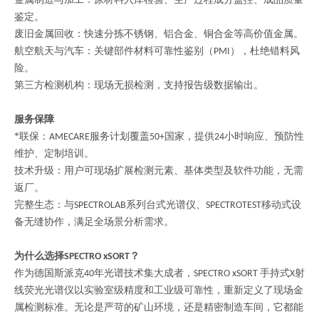
鉴定。
废旧金属回收：快速分拣不锈钢、铝合金、铜合金等高价值金属。
航空航天与汽车：关键部件材料可靠性鉴别（
），杜绝错料风
PMI
险。
第三方检测机构：现场无损检测，支持报告级数据输出。
服务保障
*联保：
服务计划覆盖
国家，提供
小时响应、预防性
AMECARE
50+
24
维护、定制培训。
技术升级：用户可现场扩展检测元素、基体类型及软件功能，无需
返厂。
完整生态：与
系列台式光谱仪、
移动式设
SPECTROLAB
SPECTROTEST
备无缝协作，满足全场景分析需求。
为什么选择
？
SPECTRO xSORT
作为德国斯派克
年光谱技术集大成者，
手持式
射
40
SPECTRO xSORT
X
线荧光光谱仪以实验室级精度和工业级可靠性，重新定义了现场金
属检测标准。无论是严苛的矿山环境，还是精密制造车间，它都能