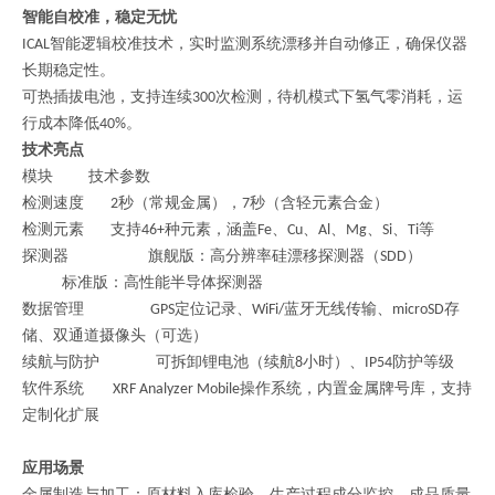
智能自校准，稳定无忧
智能逻辑校准技术，实时监测系统漂移并自动修正，确保仪器
ICAL
长期稳定性。
可热插拔电池，支持连续
次检测，待机模式下氢气零消耗，运
300
行成本降低
。
40%
技术亮点
模块
技术参数
检测速度
秒（常规金属），
秒（含轻元素合金）
2
7
检测元素
支持
种元素，涵盖
、
、
、
、
、
等
46+
Fe
Cu
Al
Mg
Si
Ti
探测器
旗舰版：高分辨率硅漂移探测器（
）
SDD
标准版：高性能半导体探测器
数据管理
定位记录、
蓝牙无线传输、
存
GPS
WiFi/
microSD
储、双通道摄像头（可选）
续航与防护
可拆卸锂电池（续航
小时）、
防护等级
8
IP54
软件系统
操作系统，内置金属牌号库，支持
XRF Analyzer Mobile
定制化扩展
应用场景
金属制造与加工：原材料入库检验、生产过程成分监控、成品质量