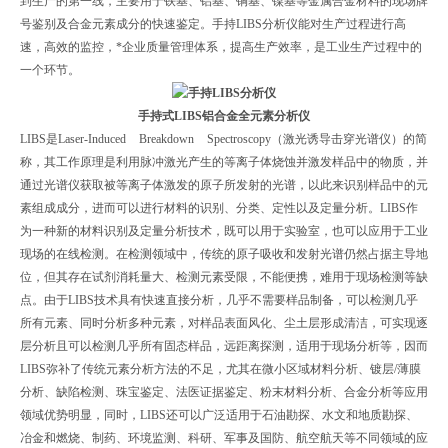
到生产的第一线，主要用于铁基、铝基、铜基、镍基等金属合金材料的现场牌
号鉴别及合金元素成分的快速鉴定。手持LIBS分析仪能对生产过程进行高
速，高效的监控，*企业质量管理体系，提高生产效率，是工业生产过程中的
一个环节。
手持式LIBS铝合金全元素分析仪
LIBS是Laser-Induced Breakdown Spectroscopy（激光诱导击穿光谱仪）的简
称，其工作原理是利用脉冲激光产生的等离子体烧蚀并激发样品中的物质，并
通过光谱仪获取被等离子体激发的原子所发射的光谱，以此来识别样品中的元
素组成成分，进而可以进行材料的识别、分类、定性以及定量分析。LIBS作
为一种新的材料识别及定量分析技术，既可以用于实验室，也可以应用于工业
现场的在线检测。在检测领域中，传统的原子吸收和发射光谱仍然占据主导地
位，但其存在试剂消耗量大、检测元素受限，不能便携，难用于现场检测等缺
点。由于LIBS技术具有快速直接分析，几乎不需要样品制备，可以检测几乎
所有元素、同时分析多种元素，对样品表面风化、尘土层形成清洁，可实现逐
层分析且可以检测几乎所有固态样品，远距离探测，适用于现场分析等，因而
LIBS弥补了传统元素分析方法的不足，尤其在微小区域材料分析、镀层/薄膜
分析、缺陷检测、珠宝鉴定、法医证据鉴定、粉末材料分析、合金分析等应用
领域优势明显，同时，LIBS还可以广泛适用于石油勘探、水文和地质勘探、
冶金和燃烧、制药、环境监测、科研、军事及国防、航空航天等不同领域的应