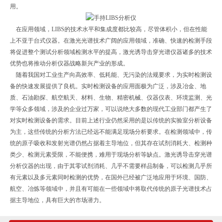
用。
在应用领域，LIBS的技术水平和集成度都比较高，尽管体积小，但在性能
上不亚于台式仪器。在激光光谱技术广阔的应用领域，准确、快速的检测手段
将促进整个测试分析领域检测水平的提高，激光诱导击穿光谱仪器诸多的技术
优势也将推动分析仪器战略新兴产业的形成。
随着我国对工业生产向高效率、低耗能、无污染的法规要求，为实时检测设
备的快速发展提供了良机。实时检测设备的应用面极为广泛，涉及冶金、地
质、石油勘探、航空航天、材料、生物、精密机械、仪器仪表、环境监测、光
学等众多领域，涉及的企业过万家，可以说绝大多数的现代工业部门都产生了
对实时检测设备的需求。目前上述行业仍然采用的是以传统的实验室分析设备
为主，这些传统的分析方法已经远不能满足现场分析要求。在检测领域中，传
统的原子吸收和发射光谱仍然占据着主导地位，但其存在试剂消耗大、检测种
类少、检测元素受限，不能便携，难用于现场分析等缺点。激光诱导击穿光谱
分析仪器的出现，由于其零试剂消耗、几乎不需要样品制备，可以检测几乎所
有元素以及多元素同时检测的优势，在国外已经被广泛地应用于环境、国防、
航空、冶炼等领域中，并且有可能在一些领域中将取代传统的原子光谱技术占
据主导地位，具有巨大的市场潜力。