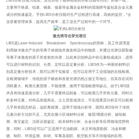
LIBS分析仪成为现实。其优势在于能将精密的分析仪器带到生产的第一线，
主要用于铁基、铝基、铜基、镍基等金属合金材料的现场牌号鉴别及合金元素
成分的快速鉴定。手持LIBS分析仪能对生产过程进行高速，高效的监控，*企
业质量管理体系，提高生产效率，是工业生产过程中的一个环节。
激光诱导击穿光谱仪
LIBS是Laser-Induced Breakdown Spectroscopy的简称，其工作原理是
利用脉冲激光产生的等离子体烧蚀并激发样品中的物质，并通过光谱仪获取被
等离子体激发的原子所发射的光谱，以此来识别样品中的元素组成成分，进而
可以进行材料的识别、分类、定性以及定量分析。LIBS作为一种新的材料识
别及定量分析技术，既可以用于实验室，也可以应用于工业现场的在线检测。
在检测领域中，传统的原子吸收和发射光谱仍然占据主导地位，但其存在试剂
消耗量大、检测元素受限，不能便携，难用于现场检测等缺点。由于LIBS技
术具有快速直接分析，几乎不需要样品制备，可以检测几乎所有元素、同时分
析多种元素，对样品表面风化、尘土层形成清洁，可实现逐层分析且可以检测
几乎所有固态样品，远距离探测，适用于现场分析等，因而LIBS弥补了传统
元素分析方法的不足，尤其在微小区域材料分析、镀层/薄膜分析、缺陷检
测、珠宝鉴定、法医证据鉴定、粉末材料分析、合金分析等应用领域优势明
显，同时，LIBS还可以广泛适用于石油勘探、水文和地质勘探、冶金和燃
烧、制药、环境监测、科研、军事及国防、航空航天等不同领域的应用。