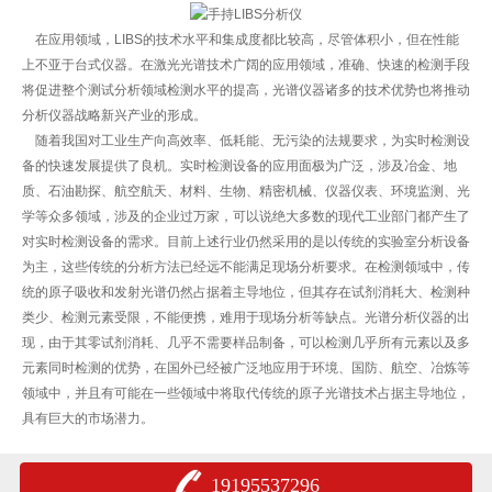
在应用领域，LIBS的技术水平和集成度都比较高，尽管体积小，但在性能
上不亚于台式仪器。在激光光谱技术广阔的应用领域，准确、快速的检测手段
将促进整个测试分析领域检测水平的提高，光谱仪器诸多的技术优势也将推动
分析仪器战略新兴产业的形成。
随着我国对工业生产向高效率、低耗能、无污染的法规要求，为实时检测设
备的快速发展提供了良机。实时检测设备的应用面极为广泛，涉及冶金、地
质、石油勘探、航空航天、材料、生物、精密机械、仪器仪表、环境监测、光
学等众多领域，涉及的企业过万家，可以说绝大多数的现代工业部门都产生了
对实时检测设备的需求。目前上述行业仍然采用的是以传统的实验室分析设备
为主，这些传统的分析方法已经远不能满足现场分析要求。在检测领域中，传
统的原子吸收和发射光谱仍然占据着主导地位，但其存在试剂消耗大、检测种
类少、检测元素受限，不能便携，难用于现场分析等缺点。光谱分析仪器的出
现，由于其零试剂消耗、几乎不需要样品制备，可以检测几乎所有元素以及多
元素同时检测的优势，在国外已经被广泛地应用于环境、国防、航空、冶炼等
领域中，并且有可能在一些领域中将取代传统的原子光谱技术占据主导地位，
具有巨大的市场潜力。
19195537296