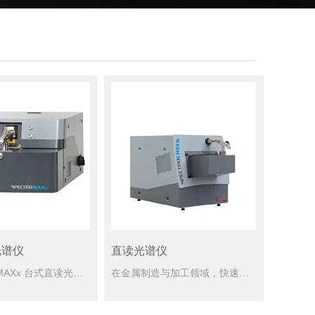
光谱仪
直读光谱仪
SPECTRO MAXx 台式直读光谱仪​是德国斯派克（SPECTRO）推出的旗舰级火花直读光谱仪（OES），专为满足现代金属生产和制造全流程的严苛分析需求而设计。它集重复性、再现性和可靠性于一身，是...
在金属制造与加工领域，快速、精准的元素分析是保障产品质量的关键。德国斯派克公司推出的直读光谱仪——SPECTROCHECK，凭借其高超的性能与创新设计，成为中小型铸造企业、汽车零部件生产商及金属加工厂...