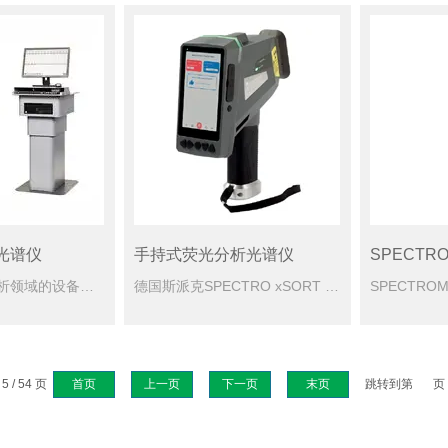
光谱仪
手持式荧光分析光谱仪
作为金属材料分析领域的设备，火花全谱直读光谱仪凭借其突破性的CMOS+T固态检测技术，重新定义了高效、精准的金属元素分析标准。该技术将全谱记录能力与超低检测限相结合，覆盖120至800nm的全波长范围...
德国斯派克SPECTRO xSORT 手持式荧光分析光谱仪（ED-XRF），是专为工业现场快速检测设计的便携式精密分析设备。凭借其2秒极速检测、轻元素分析能力（镁、铝、硅等）以及智能校准技术，广泛应用...
 / 54 页
首页
上一页
下一页
末页
跳转到第
页