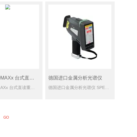
SPECTROMAXx 台式直读重金属分析仪
德国进口金属分析光谱仪
SPECTROMAXx 台式直读重金属分析仪是德国斯派克分析仪器公司基于四十余年光谱技术积累，专为金属材料分析打造的新一代火花光学发射光谱（OES）设备。凭借产品的性能、再现性及低运行成本，SPECT...
德国进口金属分析光谱仪 SPECTRO xSORT由德国斯派克分析仪器公司倾力打造，专为金属行业现场快速检测而生。凭借数十年技术积淀与创新设计，XHH04型号集高效、便携、智能于一身，为用户提供实验室...